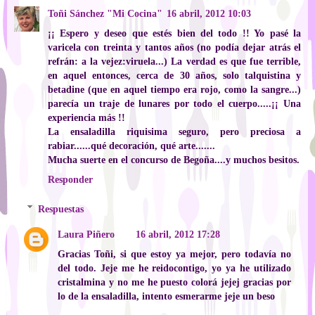
Toñi Sánchez "Mi Cocina"
16 abril, 2012 10:03
¡¡ Espero y deseo que estés bien del todo !! Yo pasé la
varicela con treinta y tantos años (no podía dejar atrás el
refrán: a la vejez:viruela...) La verdad es que fue terrible,
en aquel entonces, cerca de 30 años, solo talquistina y
betadine (que en aquel tiempo era rojo, como la sangre...)
parecía un traje de lunares por todo el cuerpo.....¡¡ Una
experiencia más !!
La ensaladilla riquisima seguro, pero preciosa a
rabiar......qué decoración, qué arte.......
Mucha suerte en el concurso de Begoña....y muchos besitos.
Responder
Respuestas
Laura Piñero
16 abril, 2012 17:28
Gracias Toñi, si que estoy ya mejor, pero todavía no
del todo. Jeje me he reidocontigo, yo ya he utilizado
cristalmina y no me he puesto colorá jejej gracias por
lo de la ensaladilla, intento esmerarme jeje un beso