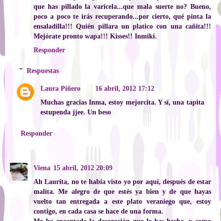
que has pillado la varicela...que mala suerte no? Bueno,
poco a poco te irás recuperando...por cierto, qué pinta la
ensaladilla!!! Quién pillara un platico con una cañita!!!
Mejórate pronto wapa!!! Kisses!! Inmiki.
Responder
Respuestas
Laura Piñero
16 abril, 2012 17:12
Muchas gracias Inma, estoy mejorcita. Y sí, una tapita
estupenda jjee. Un beso
Responder
Viena
15 abril, 2012 20:09
Ah Laurita, no te había visto yo por aquí, después de estar
malita. Me alegro de que estés ya bien y de que hayas
vuelto tan entregada a este plato veraniego que, estoy
contigo, en cada casa se hace de una forma.
Me ha encantado la decoración que le has hecho, y como