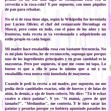
cervecita o la coca-cola? Y por supuesto, con unos piquitos
de pan para rebañar.
No sé si de rusa tiene algo, según la Wikipedia fue inventada
por Lucien Olivier, el chef del restaurante Hermitage en
Moscú, pero como en todo, con el paso de los años y las
fronteras, toda receta se va versionando y adquiriendo un
estilo propio en cada hogar.
Mi madre hace ensaladilla rusa con bastante frecuencia. No
es mi plato favorito, he de reconocerlo, supongo que porque
uno de los ingredientes principales y en gran cantidad es la
mayonesa. Pero por supuesto, sí que me como mi tapa. Lo
bueno es que a ella le pasa lo mismo que a mí y su
ensaladilla rusa nunca está inundada de mayonesa.
Cuando le pedí la receta a mi madre, por supuesto, no me
podía decir cantidades exactas, sólo de huevos y de latas de
atún, lo demás, a ojo de buen cubero. Me dice: "Tú le echas
cuatro o cinco patatas". Y yo: "Sí mamá, ¿pero de qué
tamaño?". "Medianitas", me contesta. Y le hice sacar las
patatas y pesarlas porque yo hubiera apuntado pasados los